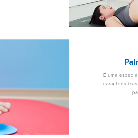
Pal
É uma especial
característica
pa