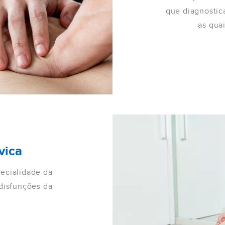
que diagnostica
as qua
vica
pecialidade da
 disfunções da